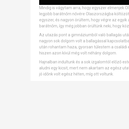
Mindig is vágytam arra, hogy egyszer elmenjek O
legjobb barátnőm nővére Olaszországba költözött,
egyszer, és nagyon örültem, hogy végre az egyik 
barátnőm, így még jobban örültünk neki, hogy köz
Az utazás pont a gimnáziumból való ballagás után
nagyon sok dolgom volt a ballagással kapcsolatban
után rohantam haza, gyorsan túlestem a családi
hiszen azon kívül még volt néhány dolgom.
Hajnalban indultunk és a sok izgalomtól előző es
aludni egy kicsit, mert nem akartam az egész ut
jó időnk volt egész héten, míg ott voltunk.
Volt időnk megnézni a várost és a nevezetessége
kávézót, és napoztunk is a tengerparton. Mivel m
akkor még nem volt, de így is megérte. Egyik es
életem idáig legjobb pizzáját ettem. Azóta is v
vacsoráznom.
Ez idő alatt viszont még jobban rájöttem, hogy 
ugyanis nagyon tetszik ez a nyelv és tudom, hog
nyelven is beszélnék még az angol és a német mel