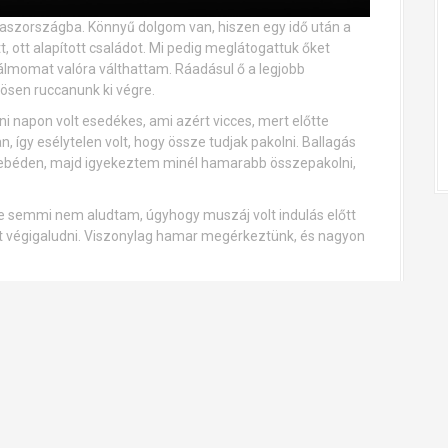
laszországba. Könnyű dolgom van, hiszen egy idő után a
 ott alapított családot. Mi pedig meglátogattuk őket
álmomat valóra válthattam. Ráadásul ő a legjobb
ösen ruccanunk ki végre.
i napon volt esedékes, ami azért vicces, mert előtte
, így esélytelen volt, hogy össze tudjak pakolni. Ballagás
 ebéden, majd igyekeztem minél hamarabb összepakolni,
te semmi nem aludtam, úgyhogy muszáj volt indulás előtt
at végigaludni. Viszonylag hamar megérkeztünk, és nagyon
ket, elmentünk rengeteg helyre, kipróbáltunk néhány
ég csak tavasz közepe volt akkor, lehetőség fürdőzésre
te elmentünk egy nagyon szuper étterembe, ahol szerintem
isszasírom, remélem lesz még alkalmam egyszer ott
mindenképp szeretnék majd a jövőben megtanulni olaszul,
y hatalmas előnyt jelentene a szakmámban, ha több
lett.