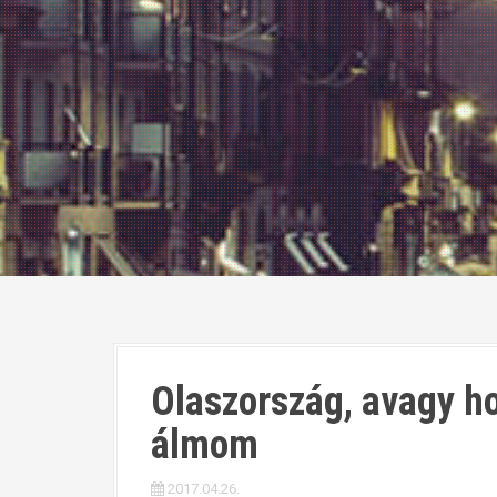
Olaszország, avagy ho
álmom
2017.04.26.