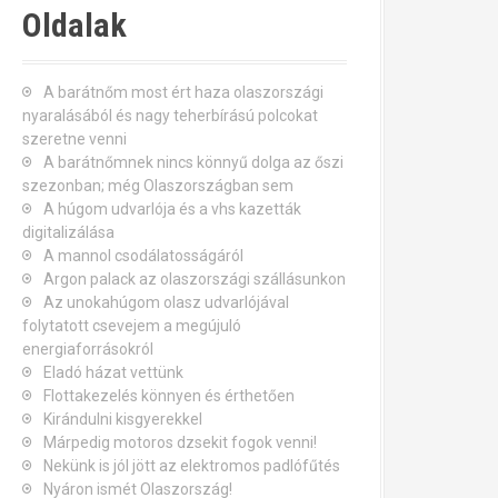
Oldalak
A barátnőm most ért haza olaszországi
nyaralásából és nagy teherbírású polcokat
szeretne venni
A barátnőmnek nincs könnyű dolga az őszi
szezonban; még Olaszországban sem
A húgom udvarlója és a vhs kazetták
digitalizálása
A mannol csodálatosságáról
Argon palack az olaszországi szállásunkon
Az unokahúgom olasz udvarlójával
folytatott csevejem a megújuló
energiaforrásokról
Eladó házat vettünk
Flottakezelés könnyen és érthetően
Kirándulni kisgyerekkel
Márpedig motoros dzsekit fogok venni!
Nekünk is jól jött az elektromos padlófűtés
Nyáron ismét Olaszország!