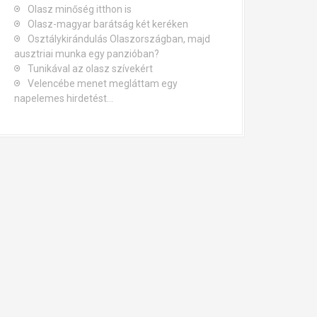
Olasz minőség itthon is
Olasz-magyar barátság két keréken
Osztálykirándulás Olaszországban, majd
ausztriai munka egy panzióban?
Tunikával az olasz szívekért
Velencébe menet megláttam egy
napelemes hirdetést…