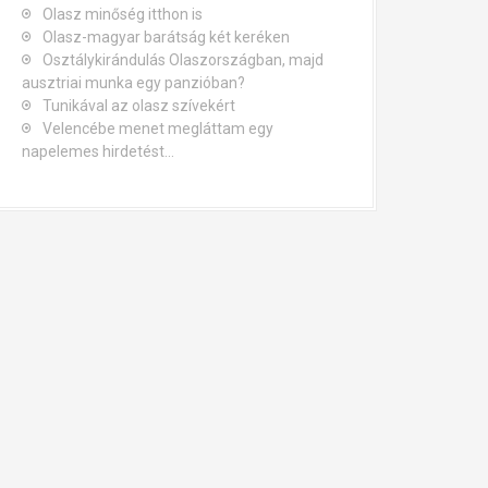
Olasz minőség itthon is
Olasz-magyar barátság két keréken
Osztálykirándulás Olaszországban, majd
ausztriai munka egy panzióban?
Tunikával az olasz szívekért
Velencébe menet megláttam egy
napelemes hirdetést…