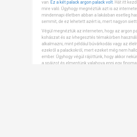
van.
Ez a két palack argon palack volt.
Hát itt kez
mire való. Úgyhogy megnéztük azt is az internete
mindennapi életben abban a lakásban esetleg hasz
semmit, de ez lehetett azért is, mert nagyon siette
Végül megnéztük az interneten, hogy az argon pala
kohászat és az ívhegesztés témakörben használat
alkalmazni, mint például búvárkodás vagy az éle
ezekről a palackokról, mert ezeket még nem hall
ember. Úgyhogy végül rájöttünk, hogy akkor nekü
a spájzot és elmentünk valahova enni egy finomat
ácsorogjunk és főzzünk. Úgyis meg kellett kóstoln
Olaszországban vagy. És szerencsére nem kellet
Utána körbenéztünk a városban, de délutánra sz
kicsit átalakítani az aznapi programunkat. Én an
két órára, de az pont annyira volt elég, hogy én so
addigra és elállt az eső.
Nagyon kellemes pár napot töltöttünk, Olaszorsz
legjobb barátnőm is elkísért engem. Finomakat ett
egész hétvégét elejétől a végéig nagyon élvezte
Olaszországba, de addig is megpróbálok még néhá