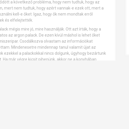
dődött a következő probléma, hogy nem tudtuk, hogy az
n, mert nem tudtuk, hogy azért vannak-e ezek ott, mert a
nálni kell-e őket. Igaz, hogy ők nem mondtak erről
k és elfelejtették.
ck mégis mire jó, mire használják. Ott azt írták, hogy a
os az argon palack. De ezen kívül máshol is lehet őket
lmiszeripar. Csodálkozva olvastam az információkat
ottam. Mindenesetre mindennap tanul valamit újat az
nk ezekkel a palackokkal nincs dolgunk, úgyhogy bezártunk
. Ha már végre kicsit pihenünk, akkor ne a konyhában
i az igazi olasz pizzát, ez egy olyasmi, ami muszáj, ha
t csalódnom, nagyon finom pizzát ettünk az étteremben.
akadni kezdett az eső, így muszáj volt hazamennünk és
nyira fáradt voltam a hosszú utazástól, hogy elaludtam egy
kkal fittebb legyek tőle, másrészről pedig a nap is kisütött
ágban, örülök, hogy végül nem egyedül jöttem, hanem a
ünk, bejártuk a várost, remek szállásunk volt, úgyhogy az
m. Azt hiszem, hogy máskor is el fogok majd ismét menni
ny dolgot kipipálni a bakancslistámról.