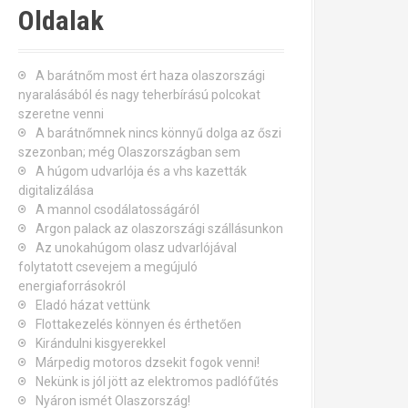
Oldalak
A barátnőm most ért haza olaszországi
nyaralásából és nagy teherbírású polcokat
szeretne venni
A barátnőmnek nincs könnyű dolga az őszi
szezonban; még Olaszországban sem
A húgom udvarlója és a vhs kazetták
digitalizálása
A mannol csodálatosságáról
Argon palack az olaszországi szállásunkon
Az unokahúgom olasz udvarlójával
folytatott csevejem a megújuló
energiaforrásokról
Eladó házat vettünk
Flottakezelés könnyen és érthetően
Kirándulni kisgyerekkel
Márpedig motoros dzsekit fogok venni!
Nekünk is jól jött az elektromos padlófűtés
Nyáron ismét Olaszország!