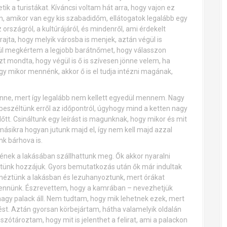
k a turistákat. Kíváncsi voltam hát arra, hogy vajon ez
on, amikor van egy kis szabadidőm, ellátogatok legalább egy
rszágról, a kultúrájáról, és mindenről, ami érdekelt
jta, hogy melyik városba is menjek, aztán végül is
gül megkértem a legjobb barátnőmet, hogy válasszon
t mondta, hogy végül is ő is szívesen jönne velem, ha
y mikor mennénk, akkor ő is el tudja intézni magának,
önne, mert így legalább nem kellett egyedül mennem. Nagy
eszéltünk erről az időpontról, úgyhogy mind a ketten nagy
őtt. Csináltunk egy leírást is magunknak, hogy mikor és mit
 másikra hogyan jutunk majd el, így nem kell majd azzal
k bárhova is.
ének a lakásában szállhattunk meg. Ők akkor nyaralni
ztünk hozzájuk. Gyors bemutatkozás után ők már indultak
rbenéztünk a lakásban és lezuhanyoztunk, mert órákat
t vennünk. Észrevettem, hogy a kamrában – nevezhetjük
 nagy palack áll. Nem tudtam, hogy mik lehetnek ezek, mert
ést. Aztán gyorsan körbejártam, hátha valamelyik oldalán
iszótároztam, hogy mit is jelenthet a felirat, ami a palackon