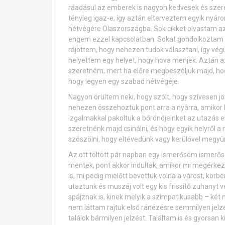
ráadásul az emberek is nagyon kedvesek és szereti
tényleg igaz-e, így aztán elterveztem egyik nyár
hétvégére Olaszországba. Sok cikket olvastam az o
engem ezzel kapcsolatban. Sokat gondolkoztam ra
rájöttem, hogy nehezen tudok választani, így vé
helyettem egy helyet, hogy hova menjek. Aztán az
szeretném, mert ha előre megbeszéljük majd, hog
hogy legyen egy szabad hétvégéje.
Nagyon örültem neki, hogy szólt, hogy szívesen j
nehezen összehoztuk pont arra a nyárra, amikor b
izgalmakkal pakoltuk a bőröndjeinket az utazás el
szeretnénk majd csinálni, és hogy egyik helyről a
szöszölni, hogy eltévedünk vagy kerülővel megyün
Az ott töltött pár napban egy ismerősöm ismerős
mentek, pont akkor indultak, amikor mi megérke
is, mi pedig mielőtt bevettük volna a várost, kö
utaztunk és muszáj volt egy kis frissítő zuhany
spájznak is, kinek melyik a szimpatikusabb – két
nem láttam rajtuk első ránézésre semmilyen jelz
találok bármilyen jelzést. Találtam is és gyorsan k