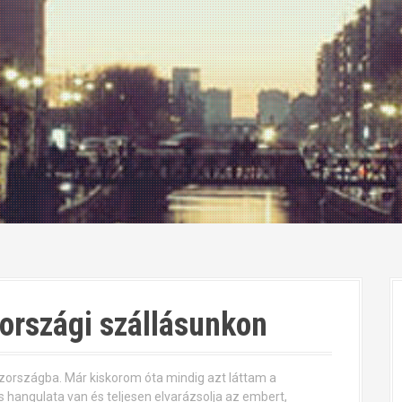
zországi szállásunkon
zországba. Már kiskorom óta mindig azt láttam a
 hangulata van és teljesen elvarázsolja az embert,