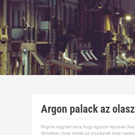
Argon palack az olas
Régóta vágytam arra, hogy egyszer eljussak Olas
filmekben, hogy ennek az országnak olyan sajátos