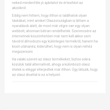
neked mindenféle jó ajánlatot és értesítést az
akciókról.
Eddig nem hittem, hogy itthon is találhatok olyan
táskákat, mint amiket Olaszországban is láttam a
nyaralások alatt, de most már végre van egy olyan
webbolt, ahonnan bátran rendelhetek. Szerencsére az
internetnek köszönhetően már nem kell akkor sem
távolról álmodozni egy különleges termékről, hanem ha
kicsit utánanéz, kiderülhet, hogy nem is olyan nehéz
megszerezni.
Ha valaki szereti az olasz termékeket, biztos sokra
közülük talál alternatívát, ahogy a különböző olasz
ételek is eléggé elterjedtek már itthon. Úgy látszik, hogy
az olasz divattal is ez a helyzet.