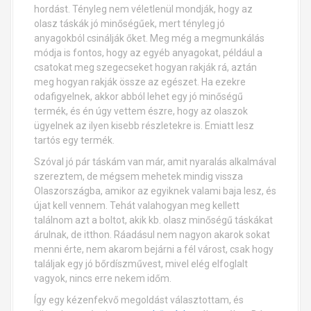
hordást. Tényleg nem véletlenül mondják, hogy az
olasz táskák jó minőségűek, mert tényleg jó
anyagokból csinálják őket. Meg még a megmunkálás
módja is fontos, hogy az egyéb anyagokat, például a
csatokat meg szegecseket hogyan rakják rá, aztán
meg hogyan rakják össze az egészet. Ha ezekre
odafigyelnek, akkor abból lehet egy jó minőségű
termék, és én úgy vettem észre, hogy az olaszok
ügyelnek az ilyen kisebb részletekre is. Emiatt lesz
tartós egy termék.
Szóval jó pár táskám van már, amit nyaralás alkalmával
szereztem, de mégsem mehetek mindig vissza
Olaszországba, amikor az egyiknek valami baja lesz, és
újat kell vennem. Tehát valahogyan meg kellett
találnom azt a boltot, akik kb. olasz minőségű táskákat
árulnak, de itthon. Ráadásul nem nagyon akarok sokat
menni érte, nem akarom bejárni a fél várost, csak hogy
találjak egy jó bőrdíszművest, mivel elég elfoglalt
vagyok, nincs erre nekem időm.
Így egy kézenfekvő megoldást választottam, és