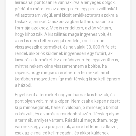
leírásánál pontosan le vannak írva a lényeges dolgok,
például a méret és az anyag is. Én egy piros válltáskát
választottam végül, ami kicsit emlékeztetett azokra a
táskákra, amiket Olaszországban láttam, hasonló a
formája azokhoz. Meg is rendeltem, aztán vártam,
hogy kihozzák. A kiszállítás maga ingyenes volt, és
azért is nem féltem végül rendelni, mert simán
visszaveszik a terméket, és ha valaki 30. 000 ft felett
rendel, akkor ők küldenek ingyenesen egy futárt, aki
kicseréli a terméket. Ez a módszer még egyszerűbb is,
mintha nekem kéne visszamennem a boltba, ha
rájövök, hogy mégse szeretném a terméket, amit
korábban megvettem. Így már tényleg ki se kell lépnem
a házból.
Egyébként a terméket nagyon hamar ki is hozták, és
pont olyan volt, mint a képen. Nem csak a képen nézett
ki jó minőségűnek, hanem valóban jó minőségű bőrből
is készült, és a varrás is mindenhol szép. Tényleg olyan
a termék, amilyet vártam. Ráadásul megtudtam, hogy
van nekik egy vip programjuk, amire fel lehet iratkozni,
csak az e-mailed kell megadni, és akkor küldenek