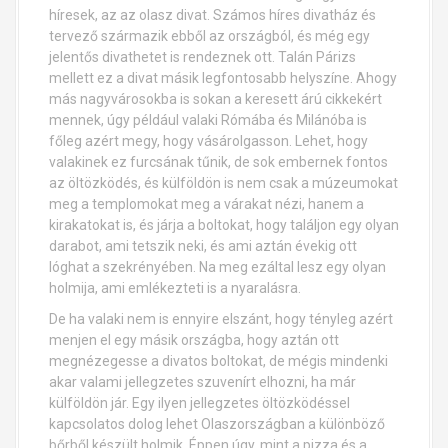
híresek, az az olasz divat. Számos híres divatház és
tervező származik ebből az országból, és még egy
jelentős divathetet is rendeznek ott. Talán Párizs
mellett ez a divat másik legfontosabb helyszíne. Ahogy
más nagyvárosokba is sokan a keresett árú cikkekért
mennek, úgy például valaki Rómába és Milánóba is
főleg azért megy, hogy vásárolgasson. Lehet, hogy
valakinek ez furcsának tűnik, de sok embernek fontos
az öltözködés, és külföldön is nem csak a múzeumokat
meg a templomokat meg a várakat nézi, hanem a
kirakatokat is, és járja a boltokat, hogy találjon egy olyan
darabot, ami tetszik neki, és ami aztán évekig ott
lóghat a szekrényében. Na meg ezáltal lesz egy olyan
holmija, ami emlékezteti is a nyaralásra.
De ha valaki nem is ennyire elszánt, hogy tényleg azért
menjen el egy másik országba, hogy aztán ott
megnézegesse a divatos boltokat, de mégis mindenki
akar valami jellegzetes szuvenírt elhozni, ha már
külföldön jár. Egy ilyen jellegzetes öltözködéssel
kapcsolatos dolog lehet Olaszországban a különböző
bőrből készült holmik. Éppen úgy, mint a pizza és a