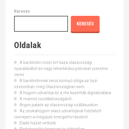
Keresés
KERESÉS
Oldalak
A barátnőm most ért haza olaszországi
nyaralásából és nagy teherbírású polcokat szeretne
venni
A barátnőmnek nincs könnyű dolga az őszi
szezonban; még Olaszországban sem
A húgom udvarlója és a vhs kazetták digitalizálása
A mannol csodálatosságáról
Argon palack az olaszországi szállásunkon
Az unokahúgom olasz udvarlójával folytatott
csevejem a megújuló energiaforrásokról
Eladó házat vettünk