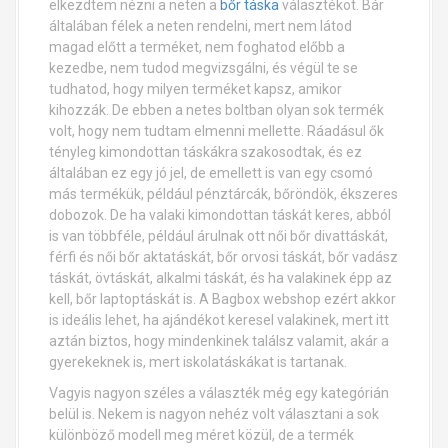
elkezdtem nézni a neten a
bőr táska
választékot. Bár
általában félek a neten rendelni, mert nem látod
magad előtt a terméket, nem foghatod előbb a
kezedbe, nem tudod megvizsgálni, és végül te se
tudhatod, hogy milyen terméket kapsz, amikor
kihozzák. De ebben a netes boltban olyan sok termék
volt, hogy nem tudtam elmenni mellette. Ráadásul ők
tényleg kimondottan táskákra szakosodtak, és ez
általában ez egy jó jel, de emellett is van egy csomó
más termékük, például pénztárcák, bőröndök, ékszeres
dobozok. De ha valaki kimondottan táskát keres, abból
is van többféle, például árulnak ott női bőr divattáskát,
férfi és női bőr aktatáskát, bőr orvosi táskát, bőr vadász
táskát, övtáskát, alkalmi táskát, és ha valakinek épp az
kell, bőr laptoptáskát is. A Bagbox webshop ezért akkor
is ideális lehet, ha ajándékot keresel valakinek, mert itt
aztán biztos, hogy mindenkinek találsz valamit, akár a
gyerekeknek is, mert iskolatáskákat is tartanak.
Vagyis nagyon széles a választék még egy kategórián
belül is. Nekem is nagyon nehéz volt választani a sok
különböző modell meg méret közül, de a termék