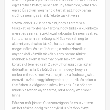
táskának pont olyan színűnek kell lennie, de akkor is illik
egyeztetni a kettőt, nem csak úgy találomra, választani
egyet. És sokan még mindig tartják azt, hogy barna
cipőhöz nem igazán illik fekete táskát venni.
Szóval ebből is ki lehet találni, hogy szeretem a
táskákat, és fontosnak tartom, hogy tudjak a különböző
méret és szín variációk közül válogatni. De nem csak ez
fontos, hanem a minőség is. Hiába veszel meg te
akármilyen, divatos táskát, ha az rosszul van
megcsinálva, és a műbőr meg a más szintetikus
anyagokból készült táskák bizony hamar tönkre
mennek. Nekem is volt már olyan táskám, ami
körülbelül tényleg csak 2 vagy 3 hónapig bírta, aztán
dobhattam is ki. De bőrből sem mindegy, hogy az
ember mit vesz, mert valamelyiknek a festése gyatra,
ereszti a színét, vagy könnyen berepedezik, és akkor a
festésben is világosabb sávok lesznek. És a bőr sem
minden esetben olyan tartós, mint ahogy az ember
hinné.
Párszor már jártam Olaszországban és én is vettem
ott bőr táskát, eddig mindegyik ki is bírt több évnyi