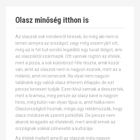
Olasz minőség itthon is
Az olaszok sok mindenről híresek, és még aki nem is
ismeri annyira az országot, vagy még sosem járt ott,
még az is fel tud sorolni legalább egy tucat dolgot, ami
az olaszoktól származik. Ott vannak rögtön az ételek,
mint a pizza, a sok különböző féle tészta, amik közül
van, amit az olaszok nem is nagyon esznek, mint az a
milánói, amit mi ismerünk. Na olyat nem nagyon
találnánk egy valódi olasz étterem étlapján, de ezt
persze kevesen tudják. Ezen kívül vannak a desszertek,
mint a tiramisu, meg persze az olasz kávé is nagyon
híres, még külön van olyan típus is, amit hiába nem
Olaszországból hoznak, mégis úgy reklámozzák, hogy
olasz módszerek szerint pörkölték. De persze nem
akarok leragadni az ételeknél, mert annál ennek az
országnak sokkal színesebb a kultúrája.
Az ételek mellett amiről az olaszok még nagyon