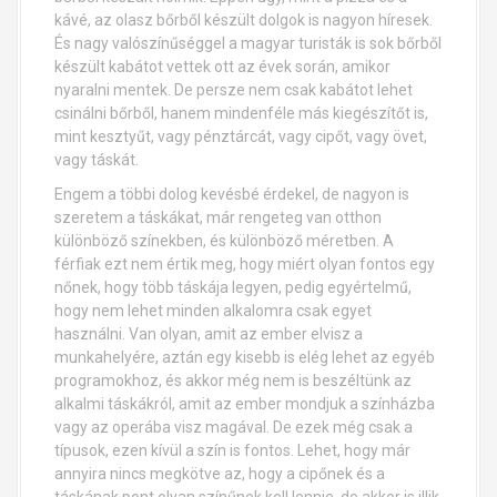
kávé, az olasz bőrből készült dolgok is nagyon híresek.
És nagy valószínűséggel a magyar turisták is sok bőrből
készült kabátot vettek ott az évek során, amikor
nyaralni mentek. De persze nem csak kabátot lehet
csinálni bőrből, hanem mindenféle más kiegészítőt is,
mint kesztyűt, vagy pénztárcát, vagy cipőt, vagy övet,
vagy táskát.
Engem a többi dolog kevésbé érdekel, de nagyon is
szeretem a táskákat, már rengeteg van otthon
különböző színekben, és különböző méretben. A
férfiak ezt nem értik meg, hogy miért olyan fontos egy
nőnek, hogy több táskája legyen, pedig egyértelmű,
hogy nem lehet minden alkalomra csak egyet
használni. Van olyan, amit az ember elvisz a
munkahelyére, aztán egy kisebb is elég lehet az egyéb
programokhoz, és akkor még nem is beszéltünk az
alkalmi táskákról, amit az ember mondjuk a színházba
vagy az operába visz magával. De ezek még csak a
típusok, ezen kívül a szín is fontos. Lehet, hogy már
annyira nincs megkötve az, hogy a cipőnek és a