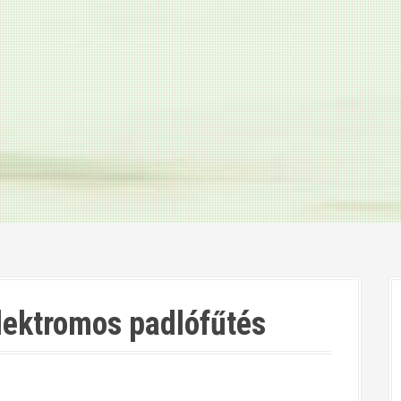
elektromos padlófűtés
a