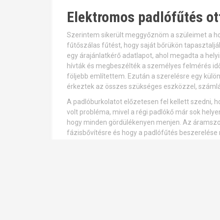
Elektromos padlófűtés ot
Szerintem sikerült meggyőznöm a szüleimet a ho
fűtőszálas fűtést, hogy saját bőrükön tapasztaljá
egy árajánlatkérő adatlapot, ahol megadta a hely
hívták és megbeszélték a személyes felmérés id
följebb említettem. Ezután a szerelésre egy külö
érkeztek az összes szükséges eszközzel, számláva
A padlóburkolatot előzetesen fel kellett szedni,
volt probléma, mivel a régi padlókő már sok helyen
hogy minden gördülékenyen menjen. Az áramszolg
fázisbővítésre és hogy a padlófűtés beszerelése
áramhálózat működését. Hamar el is készült otthon
Nagyon imádom télen, hogy végre nem fázik a l
hogy egyáltalán nem látszik, hogy a padló alatt 
egyenletes, kellemes meleg van. Mivel a meleg fel
hatékony fűtésnek, sokkal hatékonyabb, mint a rég
ha hozzábújtunk.
A barátom is nagyon elégedett volt és boldogan ú