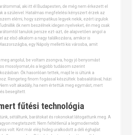
arátommal, aki itt él Budapesten, de még nem érkezett el
ak a szüleivel. Hatalmas megfelelési kényszert érzek az
szem elérni, hogy szimpatikus legyek nekik, ezért izgulok
 Tudniillik ők nem beszélnek idegen nyelveket, én meg csak
arátomtól tanulok persze ezt-azt, de alapvetően angol a
 az első alkalom a nagy találkozásra, amikor is
laszországba, egy Nápoly melletti kis városba, amit
nk meg angolul, be voltam zsongva, hogy jó benyomást
tos mosolyomat,és a legjobb tudásom szerint
ozásban. Ők hasonlóan tettek, majd le is ültünk a
oz. Rengeteg finom fogással készültek: babsalátával, házi
l. Nem volt akadály, ha nem értettük meg egymást, mert
és besegített.
mert fűtési technológia
tünk, sétáltunk, barátokat és rokonokat látogattunk meg. A
nagyon megtetszett. Nem feltétlenül a legmodernebb
s volt. Kint már elég hideg uralkodott a déli éghajlat