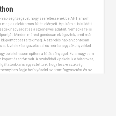
thon
nlap segítségével, hogy szereltessenek be AHT amorf
k meg az elektromos fűtés előnyeit. Apukám el is küldött
iségek nagyságát és a személyes adatait. Nemsoká fel is
őpontját. Minden mérést gondosan elvégeztek, amit már
n időpontot beszéltek meg. A szerelés napján pontosan
l, kivitelezési igazolással és mérési jegyzőkönyvekkel.
 hogy bele lehessen építeni a fűtőszőnyeget. Ez amúgy sem
 kopott és törött volt. A szobákból kipakoltuk a bútorokat,
áltatónkkal is egyeztettünk, hogy lesz-e szükség
 mennyiben fogja befolyásolni az áramfogyasztást és az
 az új padlófűtés, majd az új burkolatot is letetettük.
ábam. Az AHT amorf fűtőszálas szőnyegek olyan vékonyak,
vannak. Mégis nagyon jól fűtenek és az egész lakásban
felé száll, szerintem ez a lehető legpraktikusabb módja a
i radiátoraink, amik csak akkor nyújtottak igazi meleget,
jságolta a szüleinek, hogy a padlófűtésük megihletett