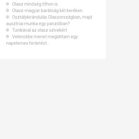
Olasz minőség itthon is
Olasz-magyar barátság két keréken
Osztálykirándulás Olaszországban, majd
ausztriai munka egy panzióban?
Tunikával az olasz szívekért
Velencébe menet megláttam egy
napelemes hirdetést…