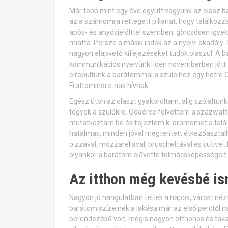
Már több mint egy éve együtt vagyunk az olasz b
az a számomra rettegett pillanat, hogy találkozz
após- és anyósjelölttel szemben, görcsösen igyek
miatta. Persze a másik indok az a nyelvi akadály.
nagyon alapvető kifejezéseket tudok olaszul. A b
kommunikációs nyelvünk. Idén novemberben jött el
elrepültünk a barátommal a szüleihez egy hétre O
Frattaminore-nak hívnak.
Egész úton az olaszt gyakoroltam, alig szólaltu
tegyek a szülőkre. Odaérve felvettem a százwat
mutatkoztam be és fejeztem ki örömömet a találk
hatalmas, minden jóval megterített étkezőasztalh
pizzával, mozzarellával, bruschettával és sütive
olyankor a barátom elővette tolmácsképességeit 
Az itthon még kevésbé is
Nagyon jó hangulatban teltek a napok, várost néz
barátom szüleinek a lakása már az első perctől 
berendezésű volt, mégis nagyon otthonos és takaro