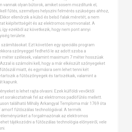
en vannak olyan bútorok, amiket sosem mozdítunk el,
kell fűtés, személyes helyszíni felmérés szükséges ahhoz,
kkor ellenőrzik a külső és belső falak méretét, a nem
at kiépítettségét és az elektromos nyomvonalat. A
i, így ezekből az következik, hogy nem pont annyi
iség területe.
a számításokat. Ezt követően egy speciális program
kkora szőnyeggel fedhető le az adott szoba a
gy méter szélesek, valamint maximum 7 méter hosszúak
. Azzal is számolni kell, hogy a már elkészült szőnyegeket
űtőszál miatt, és egymásra sem lehet tenni két
tartozik a fűtőszőnyegek és tartozékaik, valamint a
át kapunk.
nyeket is lehet rajta olvasni. Ezek külföldi vevőktől
t sorakoztatnak fel az elektromos padlófűtés mellett.
pruson található Mihály Arkangyal Temploma már 1769 óta
T amorf fűtőszálas technológiával. A termék
 véleményünket a forgalmazónak az elektromos
lehet tájékozódni a fűtőszálas technológia előnyeiről, vele
ni.