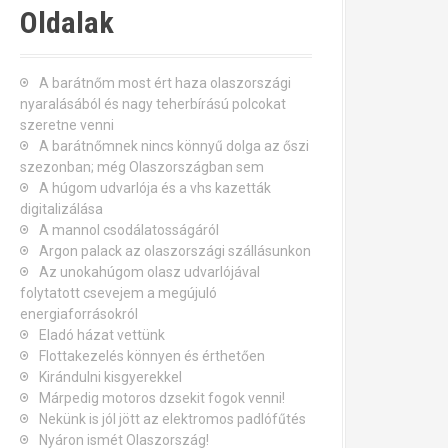
Oldalak
A barátnőm most ért haza olaszországi
nyaralásából és nagy teherbírású polcokat
szeretne venni
A barátnőmnek nincs könnyű dolga az őszi
szezonban; még Olaszországban sem
A húgom udvarlója és a vhs kazetták
digitalizálása
A mannol csodálatosságáról
Argon palack az olaszországi szállásunkon
Az unokahúgom olasz udvarlójával
folytatott csevejem a megújuló
energiaforrásokról
Eladó házat vettünk
Flottakezelés könnyen és érthetően
Kirándulni kisgyerekkel
Márpedig motoros dzsekit fogok venni!
Nekünk is jól jött az elektromos padlófűtés
Nyáron ismét Olaszország!