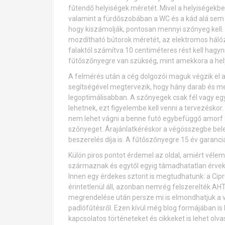
fűtendő helyiségek méretét. Mivel a helyiségekb
valamint a fürdőszobában a WC és a kád alá sem 
hogy kiszámolják, pontosan mennyi szőnyeg kell. E
mozdítható bútorok méretét, az elektromos hálóz
falaktól számítva 10 centiméteres rést kell hagyn
fűtőszőnyegre van szükség, mint amekkora a hely
A felmérés után a cég dolgozói maguk végzik el 
segítségével megtervezik, hogy hány darab és me
legoptimálisabban. A szőnyegek csak fél vagy e
lehetnek, ezt figyelembe kell venni a tervezéskor
nem lehet vágni a benne futó egybefüggő amorf f
szőnyeget. Árajánlatkéréskor a végösszegbe bele
beszerelés díja is. A fűtőszőnyegre 15 év garanci
Külön piros pontot érdemel az oldal, amiért vélemé
származnak és egytől egyig támadhatatlan érveke
Innen egy érdekes sztorit is megtudhatunk: a Ci
érintetlenül áll, azonban nemrég felszerelték AH
megrendelése után persze mi is elmondhatjuk a
padlófűtésről. Ezen kívül még blog formájában is 
kapcsolatos történeteket és cikkeket is lehet olvas