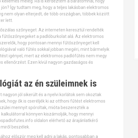
adó kellemes meleg. Rá is kérdeztem a barátomnál, hogy
 jön? Így tudtam meg, hogy a teljes lakásban elektromos
 nem olyan elterjedt, de több országban, többek között
r lett.
őszálas szőnyeget. Az interneten keresztül rendelték
 fűtőszőnyegeket a padlóburkolat alá. Az elektromos
a szerelők, hogy pontosan mennyi fűtőszőnyeget kell
lógiával való fűtés sokkal jobban megéri, mint bármelyik
etést igényel, mert az elektromos padlófűtés nem megy
es ellenőrzést. Ezen kívül nagyon gazdaságos és
lógiát az én szüleimnek is
nagyon jól sikerült és a nyelvi korlátok sem okoztak
, hogy ők is cseréljék ki az otthoni fűtést elektromos
szülei mennyit spóroltak, mióta beszerezték a
 kalkulátorral könnyen kiszámolják, hogy mennyi
padlofutes.info oldalon elérhető az árajánlatkérő
miről beszélek.
hoz először meg kell adni a lakás, pontosabban a