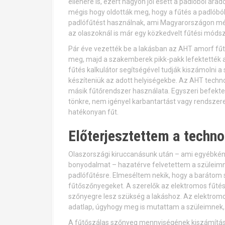
ellenére is, ezért nagyon jól esett a padlóból ár
mégis hogy oldották meg, hogy a fűtés a padlóból
padlófűtést használnak, ami Magyarországon még
az olaszoknál is már egy közkedvelt fűtési módsze
Pár éve vezették be a lakásban az AHT amorf fűt
meg, majd a szakemberek pikk-pakk lefektették a
fűtés kalkulátor segítségével tudják kiszámolni 
készíteniük az adott helyiségekbe. Az AHT techno
másik fűtőrendszer használata. Egyszeri befekt
tönkre, nem igényel karbantartást vagy rendszer
hatékonyan fűt.
Előterjesztettem a techno
Olaszországi kiruccanásunk után – ami egyébként 
bonyodalmat – hazatérve felvetettem a szüleimnek
padlófűtésre. Elmeséltem nekik, hogy a barátom 
fűtőszőnyegeket. A szerelők az elektromos fűtés
szőnyegre lesz szükség a lakáshoz. Az elektromos
adatlap, úgyhogy meg is mutattam a szüleimnek, 
A fűtőszálas szőnyeg mennyiségének kiszámításá