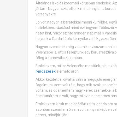
Általános iskolás koromtól kórusban énekelek. Az 
jártam. Nagyon szerettünk mindannyian a kórust, 
versenyekre.
Jó volt nagyon a barátokkal menni külföldre, egy
hotelekben, ráadásul mind ezt ingyen. Többször 
hetet kint, mikor szinte minden nap másik város
helyünk a Garda-tó, és környéke volt. Egyszerűen
Nagyon szeretnék még valamikor visszamenni oda
Velencébe is, ott is felléptünk egy kórusfesztiválo
főleg a karneváli szezonban.
Emlékszem, mikor Velencébe mentünk, a buszból l
rendszerek
elérhető áron!
Akkor kezdett el divattá válni a megújuló energ
fogalmunk sem volt róla, hogy mik azok a napel
voltam, és odamentem nagy kerek szemekkel a k
énektanárom is volt, hogy mi az a napelemes ren
Emlékszem kicsit meglepődött rajta, gondolom ne
azonban szerintem ő sem volt annyira képben vele 
percet, mindjárt jön.