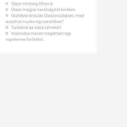
Olasz minőség itthon is
Olasz-magyar barátság két keréken
Osztálykirándulás Olaszországban, majd
ausztriai munka egy panzióban?
Tunikával az olasz szívekért
Velencébe menet megláttam egy
napelemes hirdetést…