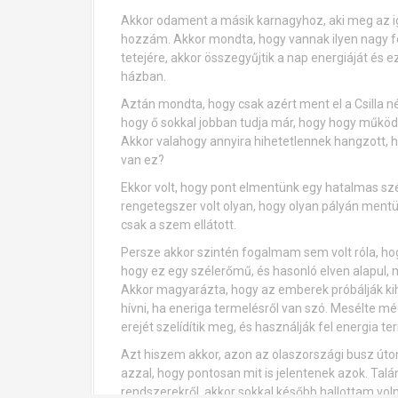
Akkor odament a másik karnagyhoz, aki meg az iga
hozzám. Akkor mondta, hogy vannak ilyen nagy fe
tetejére, akkor összegyűjtik a nap energiáját és
házban.
Aztán mondta, hogy csak azért ment el a Csilla n
hogy ő sokkal jobban tudja már, hogy hogy működ
Akkor valahogy annyira hihetetlennek hangzott, 
van ez?
Ekkor volt, hogy pont elmentünk egy hatalmas sz
rengetegszer volt olyan, hogy olyan pályán mentü
csak a szem ellátott.
Persze akkor szintén fogalmam sem volt róla, hog
hogy ez egy szélerőmű, és hasonló elven alapul, m
Akkor magyarázta, hogy az emberek próbálják kih
hívni, ha eneriga termelésről van szó. Mesélte m
erejét szelídítik meg, és használják fel energia te
Azt hiszem akkor, azon az olaszországi busz út
azzal, hogy pontosan mit is jelentenek azok. Tal
rendszerekről, akkor sokkal később hallottam voln