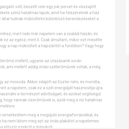
zgató volt, beszélt vele egy pár percet és visszajött
kete színű hatalmas lapok, amit ha felszerelnek a ház
 ez által tudnak működtetni különböző berendezéseket a
énihez, mert neki már napelem van a családi házán, és
ik ez az egész, mint ő. Csak ámultam, mikor ezt mesélte.
hogy a nap működteti a hajszárítót a fürdőben? Vagy hogy
élerőmű mellett, ugyanis az utazásaink során
nk, ami mellett addig óriási szélerőművek voltak, a még
y az micsoda. Akkor odajött az Eszter néni, és mondta,
int a napelem, csak ez a szél energiáját hasznosítja újra.
asználni a természet adottságait, és azokat segítségül
ég, hogy vannak vízerőművek is, azok meg a víz hatalmas
rmelésre.
on ismerkedtem meg a megújuló energiaforrásokkal, és
án ha nem látom meg azt az óriás plakátot a napelemes
a először ezekről a dolgokról.