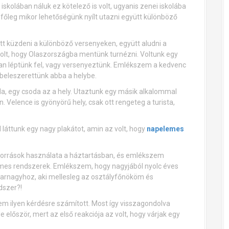
iskolában náluk ez kötelező is volt, ugyanis zenei iskolába
főleg mikor lehetőségünk nyílt utazni együtt különböző
ütt küzdeni a különböző versenyeken, együtt aludni a
volt, hogy Olaszországba mentünk turnézni. Voltunk egy
ban léptünk fel, vagy versenyeztünk. Emlékszem a kedvenc
 beleszerettünk abba a helybe.
, egy csoda az a hely. Utaztunk egy másik alkalommal
n. Velence is gyönyörű hely, csak ott rengeteg a turista,
áttunk egy nagy plakátot, amin az volt, hogy
napelemes
iaforrások használata a háztartásban, és emlékszem
emes rendszerek. Emlékszem, hogy nagyjából nyolc éves
arnagyhoz, aki mellesleg az osztályfőnököm és
dszer?!
m ilyen kérdésre számított. Most így visszagondolva
először, mert az első reakciója az volt, hogy várjak egy