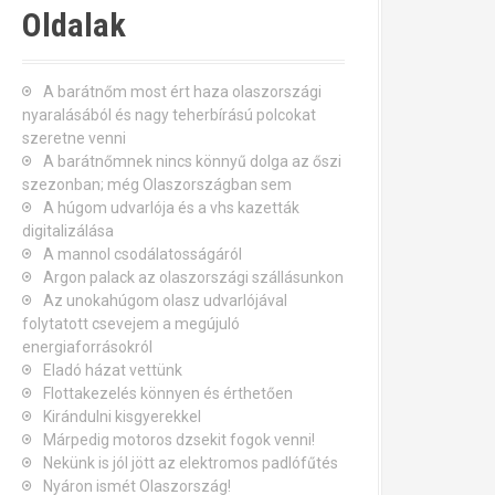
Oldalak
A barátnőm most ért haza olaszországi
nyaralásából és nagy teherbírású polcokat
szeretne venni
A barátnőmnek nincs könnyű dolga az őszi
szezonban; még Olaszországban sem
A húgom udvarlója és a vhs kazetták
digitalizálása
A mannol csodálatosságáról
Argon palack az olaszországi szállásunkon
Az unokahúgom olasz udvarlójával
folytatott csevejem a megújuló
energiaforrásokról
Eladó házat vettünk
Flottakezelés könnyen és érthetően
Kirándulni kisgyerekkel
Márpedig motoros dzsekit fogok venni!
Nekünk is jól jött az elektromos padlófűtés
Nyáron ismét Olaszország!