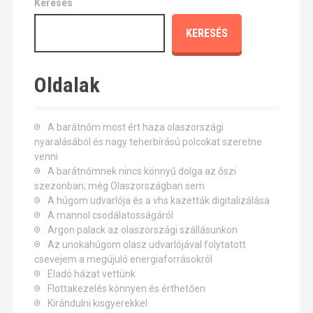
Keresés
KERESÉS
Oldalak
A barátnőm most ért haza olaszországi
nyaralásából és nagy teherbírású polcokat szeretne
venni
A barátnőmnek nincs könnyű dolga az őszi
szezonban; még Olaszországban sem
A húgom udvarlója és a vhs kazetták digitalizálása
A mannol csodálatosságáról
Argon palack az olaszországi szállásunkon
Az unokahúgom olasz udvarlójával folytatott
csevejem a megújuló energiaforrásokról
Eladó házat vettünk
Flottakezelés könnyen és érthetően
Kirándulni kisgyerekkel