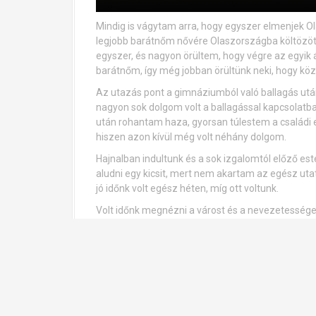
Mindig is vágytam arra, hogy egyszer elmenjek O
legjobb barátnőm nővére Olaszországba költözött,
egyszer, és nagyon örültem, hogy végre az egyik 
barátnőm, így még jobban örültünk neki, hogy köz
Az utazás pont a gimnáziumból való ballagás után
nagyon sok dolgom volt a ballagással kapcsolatban
után rohantam haza, gyorsan túlestem a családi
hiszen azon kívül még volt néhány dolgom.
Hajnalban indultunk és a sok izgalomtól előző es
aludni egy kicsit, mert nem akartam az egész ut
jó időnk volt egész héten, míg ott voltunk.
Volt időnk megnézni a várost és a nevezetessége
kávézót, és napoztunk is a tengerparton. Mivel m
akkor még nem volt, de így is megérte. Egyik es
életem idáig legjobb pizzáját ettem. Azóta is v
vacsoráznom.
Ez idő alatt viszont még jobban rájöttem, hogy 
ugyanis nagyon tetszik ez a nyelv és tudom, hog