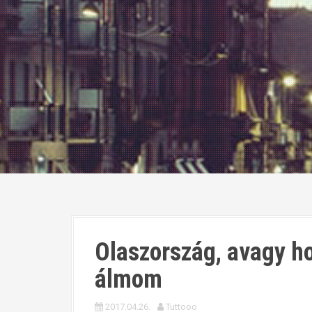
Olaszország, avagy ho
álmom
2017.04.26.
Tuttooo