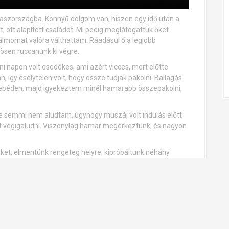
laszországba. Könnyű dolgom van, hiszen egy idő után a
 ott alapított családot. Mi pedig meglátogattuk őket
álmomat valóra válthattam. Ráadásul ő a legjobb
ösen ruccanunk ki végre.
i napon volt esedékes, ami azért vicces, mert előtte
, így esélytelen volt, hogy össze tudjak pakolni. Ballagás
 ebéden, majd igyekeztem minél hamarabb összepakolni,
te semmi nem aludtam, úgyhogy muszáj volt indulás előtt
at végigaludni. Viszonylag hamar megérkeztünk, és nagyon
ket, elmentünk rengeteg helyre, kipróbáltunk néhány
ég csak tavasz közepe volt akkor, lehetőség fürdőzésre
te elmentünk egy nagyon szuper étterembe, ahol szerintem
isszasírom, remélem lesz még alkalmam egyszer ott
mindenképp szeretnék majd a jövőben megtanulni olaszul,
y hatalmas előnyt jelentene a szakmámban, ha több