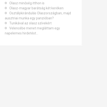
Olasz minőség itthon is
Olasz-magyar barátság két keréken
Osztálykirándulás Olaszországban, majd
ausztriai munka egy panzióban?
Tunikával az olasz szívekért
Velencébe menet megláttam egy
napelemes hirdetést…