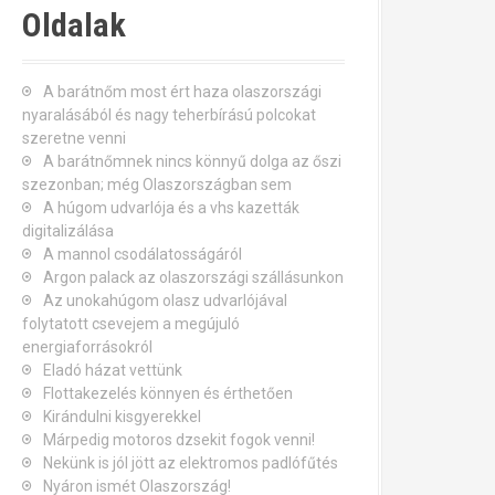
Oldalak
A barátnőm most ért haza olaszországi
nyaralásából és nagy teherbírású polcokat
szeretne venni
A barátnőmnek nincs könnyű dolga az őszi
szezonban; még Olaszországban sem
A húgom udvarlója és a vhs kazetták
digitalizálása
A mannol csodálatosságáról
Argon palack az olaszországi szállásunkon
Az unokahúgom olasz udvarlójával
folytatott csevejem a megújuló
energiaforrásokról
Eladó házat vettünk
Flottakezelés könnyen és érthetően
Kirándulni kisgyerekkel
Márpedig motoros dzsekit fogok venni!
Nekünk is jól jött az elektromos padlófűtés
Nyáron ismét Olaszország!