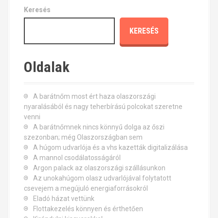
Keresés
KERESÉS
Oldalak
A barátnőm most ért haza olaszországi
nyaralásából és nagy teherbírású polcokat szeretne
venni
A barátnőmnek nincs könnyű dolga az őszi
szezonban; még Olaszországban sem
A húgom udvarlója és a vhs kazetták digitalizálása
A mannol csodálatosságáról
Argon palack az olaszországi szállásunkon
Az unokahúgom olasz udvarlójával folytatott
csevejem a megújuló energiaforrásokról
Eladó házat vettünk
Flottakezelés könnyen és érthetően