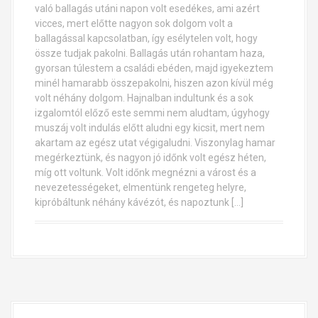
való ballagás utáni napon volt esedékes, ami azért
vicces, mert előtte nagyon sok dolgom volt a
ballagással kapcsolatban, így esélytelen volt, hogy
össze tudjak pakolni. Ballagás után rohantam haza,
gyorsan túlestem a családi ebéden, majd igyekeztem
minél hamarabb összepakolni, hiszen azon kívül még
volt néhány dolgom. Hajnalban indultunk és a sok
izgalomtól előző este semmi nem aludtam, úgyhogy
muszáj volt indulás előtt aludni egy kicsit, mert nem
akartam az egész utat végigaludni. Viszonylag hamar
megérkeztünk, és nagyon jó időnk volt egész héten,
míg ott voltunk. Volt időnk megnézni a várost és a
nevezetességeket, elmentünk rengeteg helyre,
kipróbáltunk néhány kávézót, és napoztunk […]