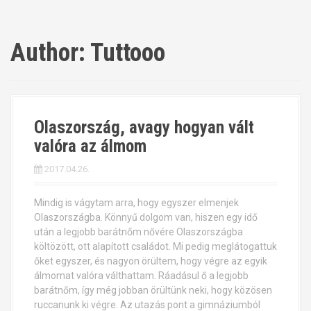
Author:
Tuttooo
Olaszország, avagy hogyan vált
valóra az álmom
2017.04.26.
Mindig is vágytam arra, hogy egyszer elmenjek
Olaszországba. Könnyű dolgom van, hiszen egy idő
után a legjobb barátnőm nővére Olaszországba
költözött, ott alapított családot. Mi pedig meglátogattuk
őket egyszer, és nagyon örültem, hogy végre az egyik
álmomat valóra válthattam. Ráadásul ő a legjobb
barátnőm, így még jobban örültünk neki, hogy közösen
ruccanunk ki végre. Az utazás pont a gimnáziumból